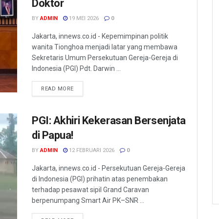
Doktor
BY
ADMIN
19 MEI 2026
0
Jakarta, innews.co.id - Kepemimpinan politik
wanita Tionghoa menjadi latar yang membawa
Sekretaris Umum Persekutuan Gereja-Gereja di
Indonesia (PGI) Pdt. Darwin ...
READ MORE
PGI: Akhiri Kekerasan Bersenjata
di Papua!
BY
ADMIN
12 FEBRUARI 2026
0
Jakarta, innews.co.id - Persekutuan Gereja-Gereja
di Indonesia (PGI) prihatin atas penembakan
terhadap pesawat sipil Grand Caravan
berpenumpang Smart Air PK–SNR ...