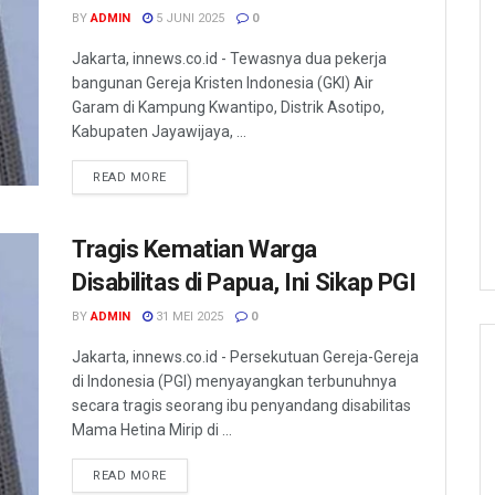
BY
ADMIN
5 JUNI 2025
0
Jakarta, innews.co.id - Tewasnya dua pekerja
bangunan Gereja Kristen Indonesia (GKI) Air
Garam di Kampung Kwantipo, Distrik Asotipo,
Kabupaten Jayawijaya, ...
READ MORE
Tragis Kematian Warga
Disabilitas di Papua, Ini Sikap PGI
BY
ADMIN
31 MEI 2025
0
Jakarta, innews.co.id - Persekutuan Gereja-Gereja
di Indonesia (PGI) menyayangkan terbunuhnya
secara tragis seorang ibu penyandang disabilitas
Mama Hetina Mirip di ...
READ MORE