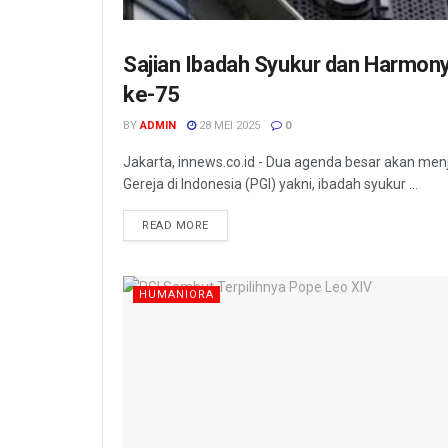
Sajian Ibadah Syukur dan Harmony
HUMANIORA
ke-75
BY
ADMIN
28 MEI 2025
0
Jakarta, innews.co.id - Dua agenda besar akan men
Gereja di Indonesia (PGI) yakni, ibadah syukur ...
READ MORE
HUMANIORA