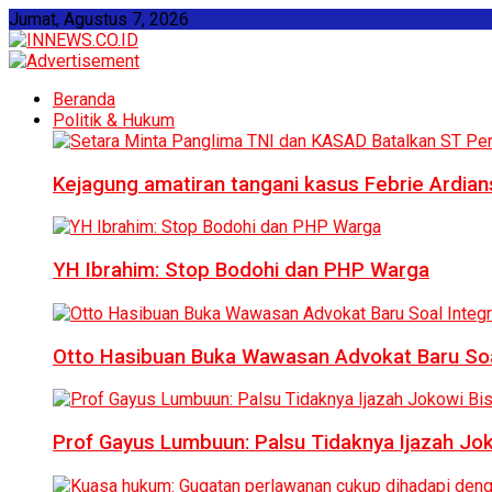
Jumat, Agustus 7, 2026
Beranda
Politik & Hukum
Kejagung amatiran tangani kasus Febrie Ardian
YH Ibrahim: Stop Bodohi dan PHP Warga
Otto Hasibuan Buka Wawasan Advokat Baru Soal
Prof Gayus Lumbuun: Palsu Tidaknya Ijazah Jok