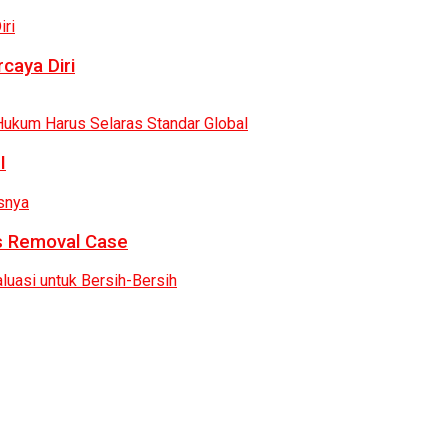
caya Diri
I
as Removal Case