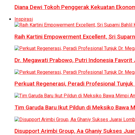
Diana Dewi Tokoh Penggerak Kekuatan Ekonom
Inspirasi
Raih Kartini Empowerment Excellent, Sri Suparni 
Dr. Megawati Prabowo, Putri Indonesia Favorit
Perkuat Regenerasi, Peradi Profesional Tunj
Tim Garuda Baru Ikut Pildun di Meksiko Bawa 
Disupport Arimbi Group, Aa Ghaniy Sukses Juar