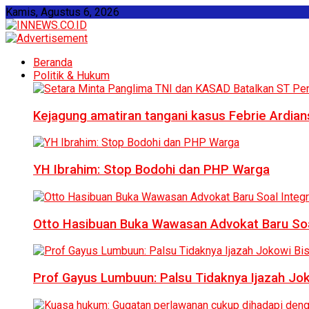
Kamis, Agustus 6, 2026
Beranda
Politik & Hukum
Kejagung amatiran tangani kasus Febrie Ardian
YH Ibrahim: Stop Bodohi dan PHP Warga
Otto Hasibuan Buka Wawasan Advokat Baru Soal
Prof Gayus Lumbuun: Palsu Tidaknya Ijazah Jok