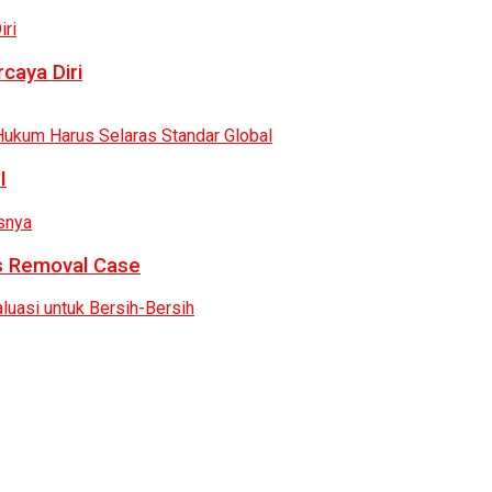
caya Diri
I
as Removal Case