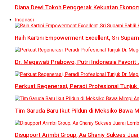
Diana Dewi Tokoh Penggerak Kekuatan Ekonom
Inspirasi
Raih Kartini Empowerment Excellent, Sri Suparni 
Dr. Megawati Prabowo, Putri Indonesia Favorit
Perkuat Regenerasi, Peradi Profesional Tunj
Tim Garuda Baru Ikut Pildun di Meksiko Bawa 
Disupport Arimbi Group, Aa Ghaniy Sukses Juar