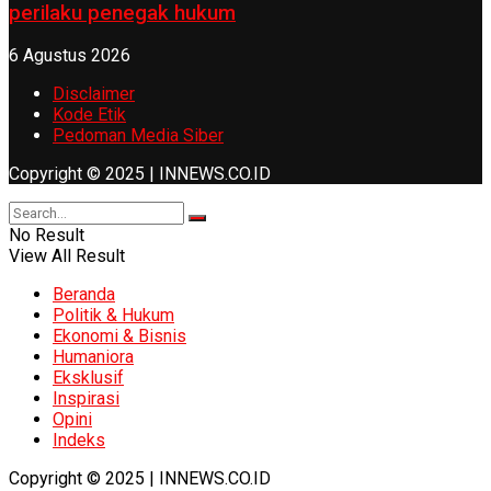
perilaku penegak hukum
6 Agustus 2026
Disclaimer
Kode Etik
Pedoman Media Siber
Copyright © 2025 | INNEWS.CO.ID
No Result
View All Result
Beranda
Politik & Hukum
Ekonomi & Bisnis
Humaniora
Eksklusif
Inspirasi
Opini
Indeks
Copyright © 2025 | INNEWS.CO.ID