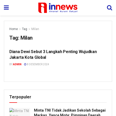
Home
Tag
Milan
Tag:
Milan
Diana Dewi Sebut 3 Langkah Penting Wujudkan
EKONOMI & BISNIS
Jakarta Kota Global
BY
ADMIN
8 DESEMBER 2024
Terpopuler
Minta TNI Tidak Jadikan Sekolah Sebagai
Markas, Yance Mote: Pimpinan Daerah